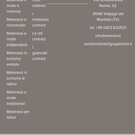
molle e
contract
Nuova, 22
memory
I
31040 Volpago del
Materassi a
materassi
Montello (TV)
micromolle
contract
tel. +39 0423 620521
Materassi a
Le reti
info@ennerev.it
molle
contract
servizioclienti@gruppomita.it
indipendenti
I
Materassi in
guanciali
schiume
contract
evolute
Materassi in
schiuma di
lattice
Materassi a
molle
tradizionali
Materassi per
lettini